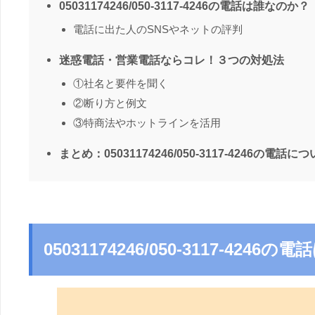
05031174246/050-3117-4246の電話は誰なのか？
電話に出た人のSNSやネットの評判
迷惑電話・営業電話ならコレ！３つの対処法
①社名と要件を聞く
②断り方と例文
③特商法やホットラインを活用
まとめ：05031174246/050-3117-4246の電話に
05031174246/050-3117-424