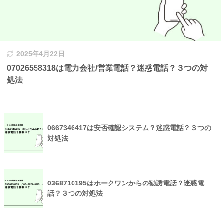
2025年4月22日
07026558318は電力会社/営業電話？迷惑電話？３つの対
処法
0667346417は安否確認システム？迷惑電話？３つの
対処法
0368710195はホークワンからの勧誘電話？迷惑電
話？３つの対処法