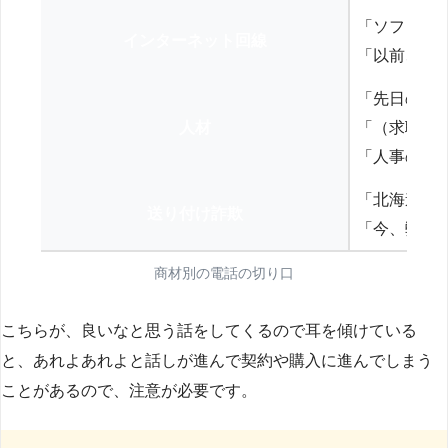
「ソフトバ
インターネット回線
「以前、N
「先日の打
人材
「（求職者
「人事の方
「北海道の
送り付け詐欺
「今、弊社
商材別の電話の切り口
こちらが、良いなと思う話をしてくるので耳を傾けている
と、あれよあれよと話しが進んで契約や購入に進んでしまう
ことがあるので、注意が必要です。