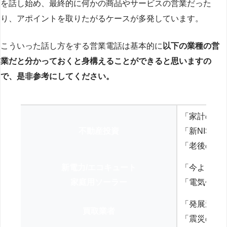
を話し始め、最終的に何かの商品やサービスの営業だった
り、アポイントを取りたがるケースが多発しています。
こういった話し方をする営業電話は基本的に
以下の業種の営
業だと分かっておくと身構えることができると思いますの
で、是非参考にしてください。
「家計の見
不動産投資
「新NISA
「老後の年
新電力/エコキュート
「今よりお
家庭用ソーラー
「電気代を
「発展途上
買取業者
「震災の復