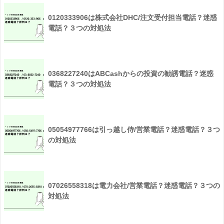
0120333906は株式会社DHC/注文受付担当電話？迷惑
電話？３つの対処法
0368227240はABCashからの投資の勧誘電話？迷惑
電話？３つの対処法
05054977766は引っ越し侍/営業電話？迷惑電話？３つ
の対処法
07026558318は電力会社/営業電話？迷惑電話？３つの
対処法