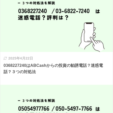
2025年4月22日
0368227240はABCashからの投資の勧誘電話？迷惑電
話？３つの対処法