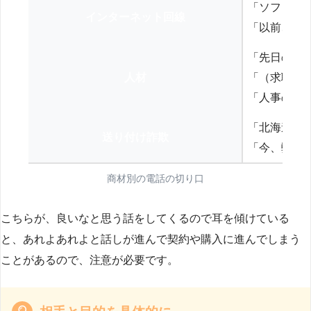
「ソフトバ
インターネット回線
「以前、N
「先日の打
人材
「（求職者
「人事の方
「北海道の
送り付け詐欺
「今、弊社
商材別の電話の切り口
こちらが、良いなと思う話をしてくるので耳を傾けている
と、あれよあれよと話しが進んで契約や購入に進んでしまう
ことがあるので、注意が必要です。