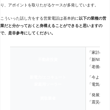
り、アポイントを取りたがるケースが多発しています。
こういった話し方をする営業電話は基本的に
以下の業種の営
業だと分かっておくと身構えることができると思いますの
で、是非参考にしてください。
「家計の見
不動産投資
「新NISA
「老後の年
新電力/エコキュート
「今よりお
家庭用ソーラー
「電気代を
「発展途上
買取業者
「震災の復