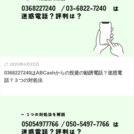
2025年4月22日
0368227240はABCashからの投資の勧誘電話？迷惑電
話？３つの対処法