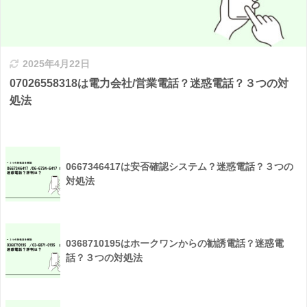
2025年4月22日
07026558318は電力会社/営業電話？迷惑電話？３つの対
処法
0667346417は安否確認システム？迷惑電話？３つの
対処法
0368710195はホークワンからの勧誘電話？迷惑電
話？３つの対処法