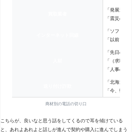
「発展途上
買取業者
「震災の復
「ソフトバ
インターネット回線
「以前、N
「先日の打
人材
「（求職者
「人事の方
「北海道の
送り付け詐欺
「今、弊社
商材別の電話の切り口
こちらが、良いなと思う話をしてくるので耳を傾けている
と、あれよあれよと話しが進んで契約や購入に進んでしまう