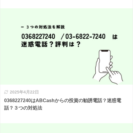
2025年4月22日
0368227240はABCashからの投資の勧誘電話？迷惑電
話？３つの対処法