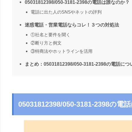
05031812398/050-3181-2398の電話は誰なのか？
電話に出た人のSNSやネットの評判
迷惑電話・営業電話ならコレ！３つの対処法
①社名と要件を聞く
②断り方と例文
③特商法やホットラインを活用
まとめ：05031812398/050-3181-2398の電話に
05031812398/050-3181-239