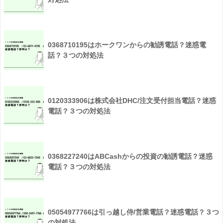
0368710195はホークワンからの勧誘電話？迷惑電
話？３つの対処法
0120333906は株式会社DHC/注文受付担当電話？迷惑
電話？３つの対処法
0368227240はABCashからの投資の勧誘電話？迷惑
電話？３つの対処法
05054977766は引っ越し侍/営業電話？迷惑電話？３つ
の対処法