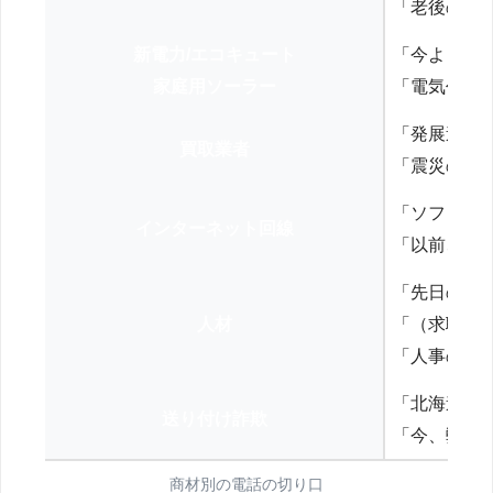
「老後の年
新電力/エコキュート
「今よりお
家庭用ソーラー
「電気代を
「発展途上
買取業者
「震災の復
「ソフトバ
インターネット回線
「以前、N
「先日の打
人材
「（求職者
「人事の方
「北海道の
送り付け詐欺
「今、弊社
商材別の電話の切り口