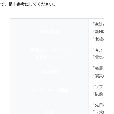
で、是非参考にしてください。
「家計の見
不動産投資
「新NISA
「老後の年
新電力/エコキュート
「今よりお
家庭用ソーラー
「電気代を
「発展途上
買取業者
「震災の復
「ソフトバ
インターネット回線
「以前、N
「先日の打
人材
「（求職者