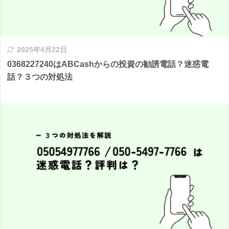
2025年4月22日
0368227240はABCashからの投資の勧誘電話？迷惑電
話？３つの対処法