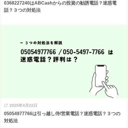
0368227240はABCashからの投資の勧誘電話？迷惑電
話？３つの対処法
2025年4月22日
05054977766は引っ越し侍/営業電話？迷惑電話？３つの
対処法