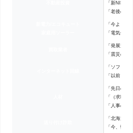
不動産投資
「新NISA
「老後の年
新電力/エコキュート
「今よりお
家庭用ソーラー
「電気代を
「発展途上
買取業者
「震災の復
「ソフトバ
インターネット回線
「以前、N
「先日の打
人材
「（求職者
「人事の方
「北海道の
送り付け詐欺
「今、弊社