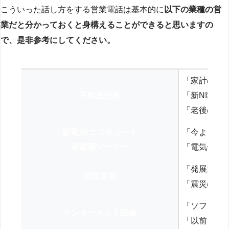
こういった話し方をする営業電話は基本的に
以下の業種の営
業だと分かっておくと身構えることができると思いますの
で、是非参考にしてください。
「家計の見
不動産投資
「新NISA
「老後の年
新電力/エコキュート
「今よりお
家庭用ソーラー
「電気代を
「発展途上
買取業者
「震災の復
「ソフトバ
インターネット回線
「以前、N