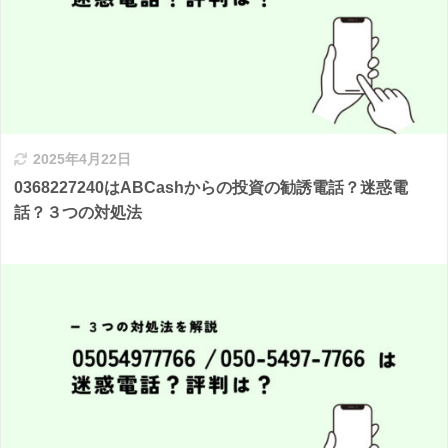
2025年4月22日
0368227240はABCashからの投資の勧誘電話？迷惑電
話？３つの対処法