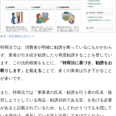
参考：
特定商取引法ガイド
特商法では、消費者が明確に勧誘を断っているにもかかわら
ず、業者が引き続き勧誘したり再度勧誘することを禁じてい
ます。この法的根拠をもとに、
「特商法に基づき、勧誘をお
断りします」と伝える
ことで、多くの業者は引き下がること
が多いです​
​。
また、特商法では「事業者の氏名・勧誘を行う者の氏名・販
売しようとしている商品・勧誘目的である旨」を告げる必要
があると記載されているため、もしどれか１つでもを隠して
いる場合は、違反している旨も注意してあげてください。