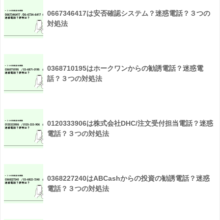
0667346417は安否確認システム？迷惑電話？３つの
対処法
0368710195はホークワンからの勧誘電話？迷惑電
話？３つの対処法
0120333906は株式会社DHC/注文受付担当電話？迷惑
電話？３つの対処法
0368227240はABCashからの投資の勧誘電話？迷惑
電話？３つの対処法