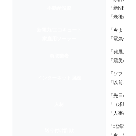
不動産投資
「新NISA
「老後の年
新電力/エコキュート
「今よりお
家庭用ソーラー
「電気代を
「発展途上
買取業者
「震災の復
「ソフトバ
インターネット回線
「以前、N
「先日の打
人材
「（求職者
「人事の方
「北海道の
送り付け詐欺
「今、弊社