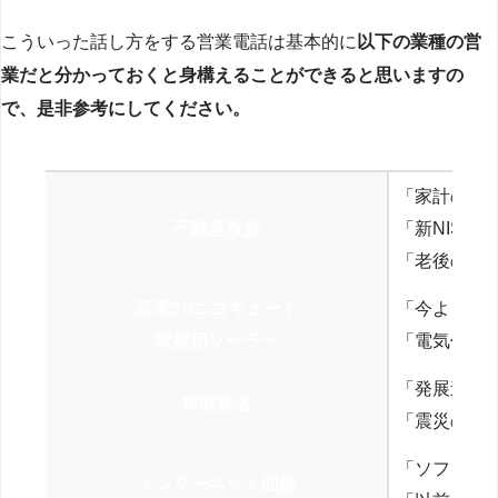
こういった話し方をする営業電話は基本的に
以下の業種の営
業だと分かっておくと身構えることができると思いますの
で、是非参考にしてください。
「家計の見
不動産投資
「新NISA
「老後の年
新電力/エコキュート
「今よりお
家庭用ソーラー
「電気代を
「発展途上
買取業者
「震災の復
「ソフトバ
インターネット回線