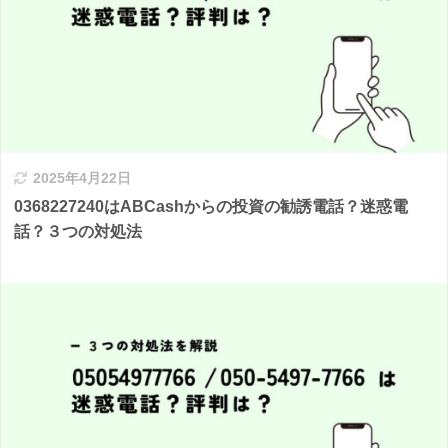
2025年4月22日
0368227240はABCashからの投資の勧誘電話？迷惑電
話？３つの対処法