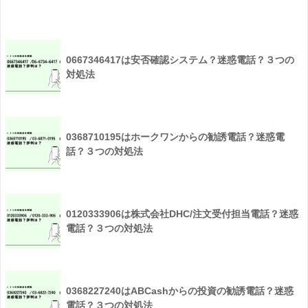
0667346417は安否確認システム？迷惑電話？３つの
対処法
0368710195はホークワンからの勧誘電話？迷惑電
話？３つの対処法
0120333906は株式会社DHC/注文受付担当電話？迷惑
電話？３つの対処法
0368227240はABCashからの投資の勧誘電話？迷惑
電話？３つの対処法