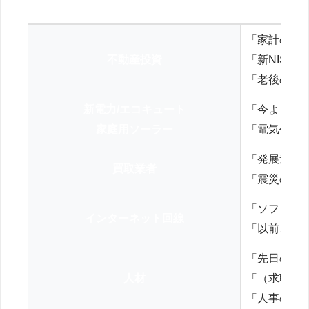
「家計の見
不動産投資
「新NISA
「老後の年
新電力/エコキュート
「今よりお
家庭用ソーラー
「電気代を
「発展途上
買取業者
「震災の復
「ソフトバ
インターネット回線
「以前、N
「先日の打
人材
「（求職者
「人事の方