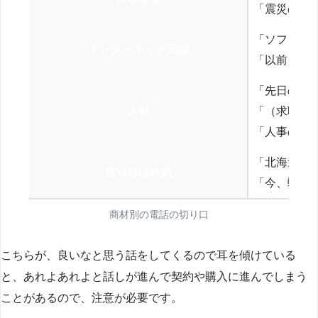
「震災の復
「ソフトバ
インターネット回線
「以前、N
「先日の打
人材
「（求職者
「人事の方
「北海道の
送り付け詐欺
「今、弊社
商材別の電話の切り口
こちらが、良いなと思う話をしてくるので耳を傾けている
と、あれよあれよと話しが進んで契約や購入に進んでしまう
ことがあるので、注意が必要です。