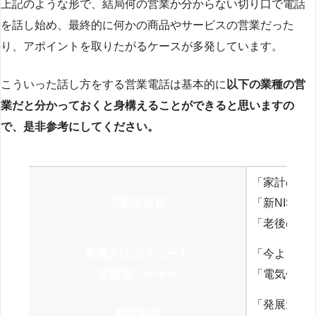
上記のような形で、結局何の営業か分からない切り口で電話
を話し始め、最終的に何かの商品やサービスの営業だった
り、アポイントを取りたがるケースが多発しています。
こういった話し方をする営業電話は基本的に
以下の業種の営
業だと分かっておくと身構えることができると思いますの
で、是非参考にしてください。
「家計の見
不動産投資
「新NISA
「老後の年
新電力/エコキュート
「今よりお
家庭用ソーラー
「電気代を
「発展途上
買取業者