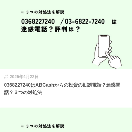
2025年4月22日
0368227240はABCashからの投資の勧誘電話？迷惑電
話？３つの対処法