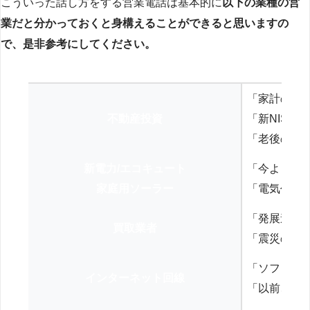
こういった話し方をする営業電話は基本的に
以下の業種の営
業だと分かっておくと身構えることができると思いますの
で、是非参考にしてください。
「家計の見
不動産投資
「新NISA
「老後の年
新電力/エコキュート
「今よりお
家庭用ソーラー
「電気代を
「発展途上
買取業者
「震災の復
「ソフトバ
インターネット回線
「以前、N