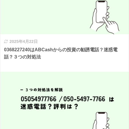
2025年4月22日
0368227240はABCashからの投資の勧誘電話？迷惑電
話？３つの対処法