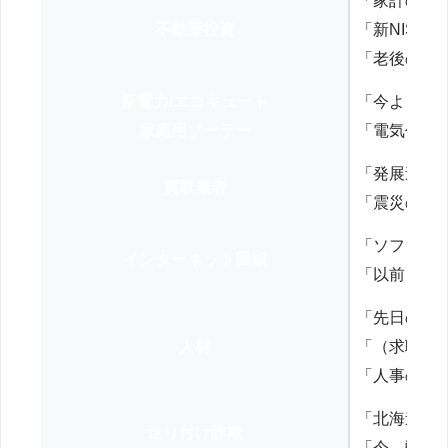
「家計の見
不動産投資
「新NISA
「老後の年
新電力/エコキュート
「今よりお
家庭用ソーラー
「電気代を
「発展途上
買取業者
「震災の復
「ソフトバ
インターネット回線
「以前、N
「先日の打
人材
「（求職者
「人事の方
「北海道の
送り付け詐欺
「今、弊社