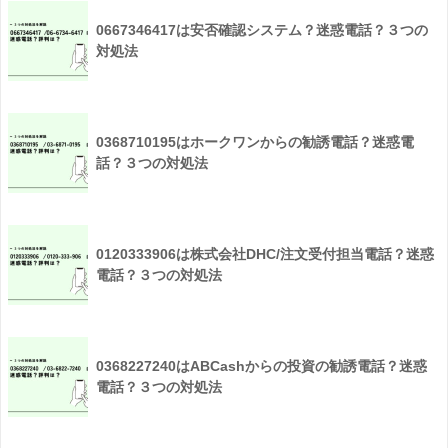
0667346417は安否確認システム？迷惑電話？３つの
対処法
0368710195はホークワンからの勧誘電話？迷惑電
話？３つの対処法
0120333906は株式会社DHC/注文受付担当電話？迷惑
電話？３つの対処法
0368227240はABCashからの投資の勧誘電話？迷惑
電話？３つの対処法