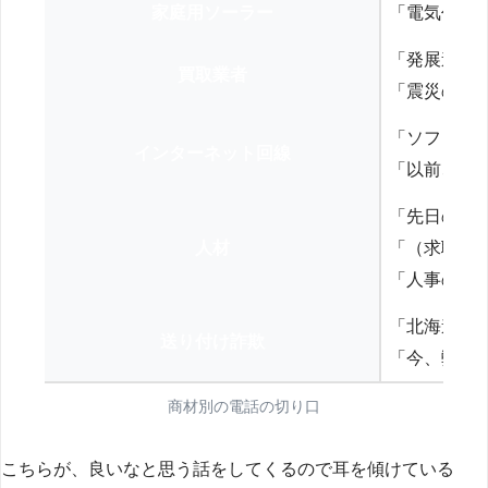
家庭用ソーラー
「電気代を
「発展途上
買取業者
「震災の復
「ソフトバ
インターネット回線
「以前、N
「先日の打
人材
「（求職者
「人事の方
「北海道の
送り付け詐欺
「今、弊社
商材別の電話の切り口
こちらが、良いなと思う話をしてくるので耳を傾けている