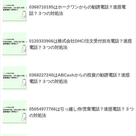
0368710195はホークワンからの勧誘電話？迷惑電
話？３つの対処法
0120333906は株式会社DHC/注文受付担当電話？迷惑
電話？３つの対処法
0368227240はABCashからの投資の勧誘電話？迷惑
電話？３つの対処法
05054977766は引っ越し侍/営業電話？迷惑電話？３つ
の対処法