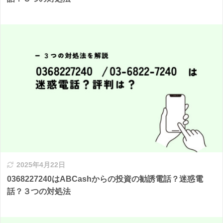
2025年4月22日
0368227240はABCashからの投資の勧誘電話？迷惑電
話？３つの対処法