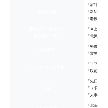
「家計の見
不動産投資
「新NISA
「老後の年
新電力/エコキュート
「今よりお
家庭用ソーラー
「電気代を
「発展途上
買取業者
「震災の復
「ソフトバ
インターネット回線
「以前、N
「先日の打
人材
「（求職者
「人事の方
「北海道の