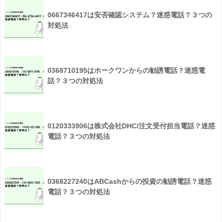
0667346417は安否確認システム？迷惑電話？３つの
対処法
0368710195はホークワンからの勧誘電話？迷惑電
話？３つの対処法
0120333906は株式会社DHC/注文受付担当電話？迷惑
電話？３つの対処法
0368227240はABCashからの投資の勧誘電話？迷惑
電話？３つの対処法