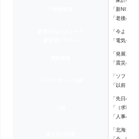
「家計の見
不動産投資
「新NISA
「老後の年
新電力/エコキュート
「今よりお
家庭用ソーラー
「電気代を
「発展途上
買取業者
「震災の復
「ソフトバ
インターネット回線
「以前、N
「先日の打
人材
「（求職者
「人事の方
「北海道の
送り付け詐欺
「今、弊社