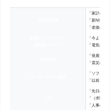
「家計の見
不動産投資
「新NISA
「老後の年
新電力/エコキュート
「今よりお
家庭用ソーラー
「電気代を
「発展途上
買取業者
「震災の復
「ソフトバ
インターネット回線
「以前、N
「先日の打
人材
「（求職者
「人事の方