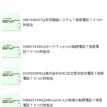
0667346417は安否確認システム？迷惑電話？３つの
対処法
0368710195はホークワンからの勧誘電話？迷惑電
話？３つの対処法
0120333906は株式会社DHC/注文受付担当電話？迷惑
電話？３つの対処法
0368227240はABCashからの投資の勧誘電話？迷惑
電話？３つの対処法