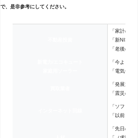
で、是非参考にしてください。
「家計の見
不動産投資
「新NISA
「老後の年
新電力/エコキュート
「今よりお
家庭用ソーラー
「電気代を
「発展途上
買取業者
「震災の復
「ソフトバ
インターネット回線
「以前、N
「先日の打
人材
「（求職者