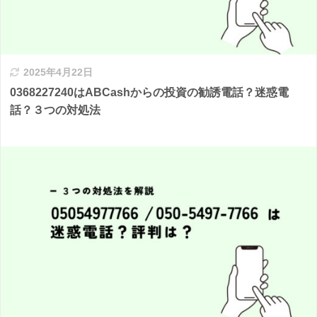
2025年4月22日
0368227240はABCashからの投資の勧誘電話？迷惑電
話？３つの対処法