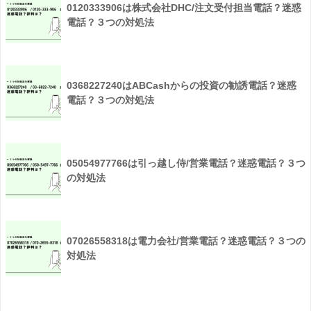
0120333906は株式会社DHC/注文受付担当電話？迷惑
電話？３つの対処法
0368227240はABCashからの投資の勧誘電話？迷惑
電話？３つの対処法
05054977766は引っ越し侍/営業電話？迷惑電話？３つ
の対処法
07026558318は電力会社/営業電話？迷惑電話？３つの
対処法