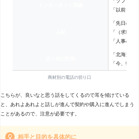
「ソフトバ
インターネット回線
「以前、N
「先日の打
人材
「（求職者
「人事の方
「北海道の
送り付け詐欺
「今、弊社
商材別の電話の切り口
こちらが、良いなと思う話をしてくるので耳を傾けている
と、あれよあれよと話しが進んで契約や購入に進んでしまう
ことがあるので、注意が必要です。
相手と目的を具体的に