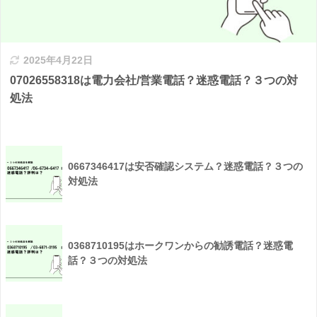
2025年4月22日
07026558318は電力会社/営業電話？迷惑電話？３つの対
処法
0667346417は安否確認システム？迷惑電話？３つの
対処法
0368710195はホークワンからの勧誘電話？迷惑電
話？３つの対処法