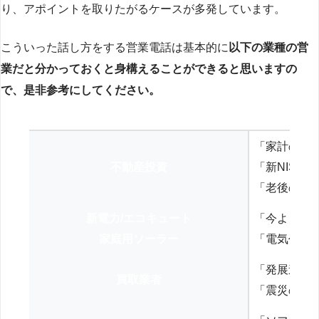
り、アポイントを取りたがるケースが多発しています。
こういった話し方をする営業電話は基本的に
以下の業種の営
業だと分かっておくと身構えることができると思いますの
で、是非参考にしてください。
「家計の見
不動産投資
「新NISA
「老後の年
新電力/エコキュート
「今よりお
家庭用ソーラー
「電気代を
「発展途上
買取業者
「震災の復