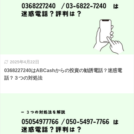
2025年4月22日
0368227240はABCashからの投資の勧誘電話？迷惑電
話？３つの対処法