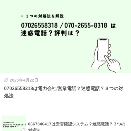
2025年4月22日
07026558318は電力会社/営業電話？迷惑電話？３つの対
処法
0667346417は安否確認システム？迷惑電話？３つの
対処法