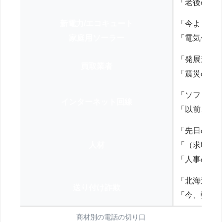
「老後の年
新電力/エコキュート
「今よりお
家庭用ソーラー
「電気代を
「発展途上
買取業者
「震災の復
「ソフトバ
インターネット回線
「以前、N
「先日の打
人材
「（求職者
「人事の方
「北海道の
送り付け詐欺
「今、弊社
商材別の電話の切り口