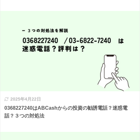
2025年4月22日
0368227240はABCashからの投資の勧誘電話？迷惑電
話？３つの対処法