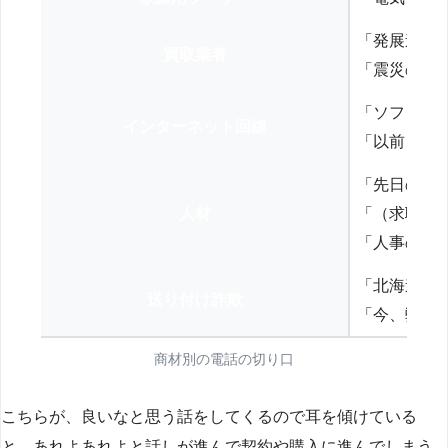
「発展途上
買取業者
「震災の復
「ソフトバ
インターネット回線
「以前、N
「先日の打
人材
「（求職者
「人事の方
「北海道の
送り付け詐欺
「今、弊社
商材別の電話の切り口
こちらが、良いなと思う話をしてくるので耳を傾けている
と、あれよあれよと話しが進んで契約や購入に進んでしまう