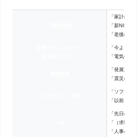
「家計の見
不動産投資
「新NISA
「老後の年
新電力/エコキュート
「今よりお
家庭用ソーラー
「電気代を
「発展途上
買取業者
「震災の復
「ソフトバ
インターネット回線
「以前、N
「先日の打
人材
「（求職者
「人事の方