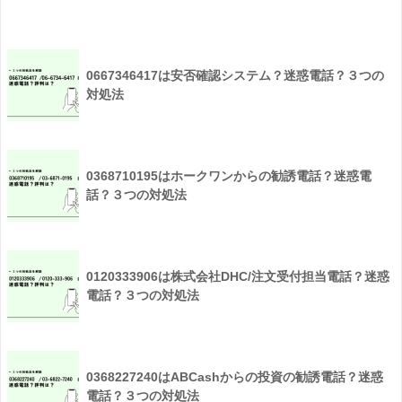
0667346417は安否確認システム？迷惑電話？３つの
対処法
0368710195はホークワンからの勧誘電話？迷惑電
話？３つの対処法
0120333906は株式会社DHC/注文受付担当電話？迷惑
電話？３つの対処法
0368227240はABCashからの投資の勧誘電話？迷惑
電話？３つの対処法