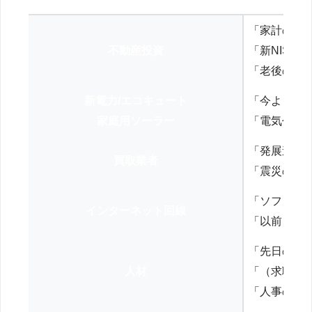
「家計の見
不動産投資
「新NISA
「老後の年
新電力/エコキュート
「今よりお
家庭用ソーラー
「電気代を
「発展途上
買取業者
「震災の復
「ソフトバ
インターネット回線
「以前、N
「先日の打
人材
「（求職者
「人事の方