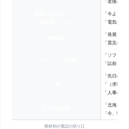
「老後の年
新電力/エコキュート
「今よりお
家庭用ソーラー
「電気代を
「発展途上
買取業者
「震災の復
「ソフトバ
インターネット回線
「以前、N
「先日の打
人材
「（求職者
「人事の方
「北海道の
送り付け詐欺
「今、弊社
商材別の電話の切り口