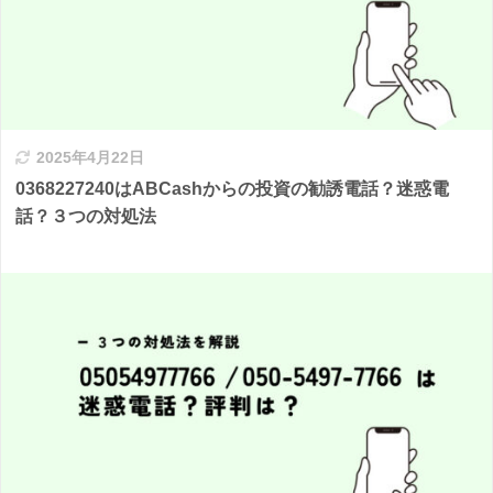
2025年4月22日
0368227240はABCashからの投資の勧誘電話？迷惑電
話？３つの対処法