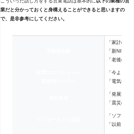
こういった話し方をする営業電話は基本的に
以下の業種の営
業だと分かっておくと身構えることができると思いますの
で、是非参考にしてください。
「家計の見
不動産投資
「新NISA
「老後の年
新電力/エコキュート
「今よりお
家庭用ソーラー
「電気代を
「発展途上
買取業者
「震災の復
「ソフトバ
インターネット回線
「以前、N