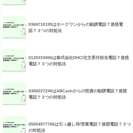
0368710195はホークワンからの勧誘電話？迷惑電
話？３つの対処法
0120333906は株式会社DHC/注文受付担当電話？迷惑
電話？３つの対処法
0368227240はABCashからの投資の勧誘電話？迷惑
電話？３つの対処法
05054977766は引っ越し侍/営業電話？迷惑電話？３つ
の対処法