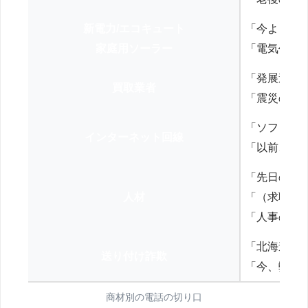
新電力/エコキュート
「今よりお
家庭用ソーラー
「電気代を
「発展途上
買取業者
「震災の復
「ソフトバ
インターネット回線
「以前、N
「先日の打
人材
「（求職者
「人事の方
「北海道の
送り付け詐欺
「今、弊社
商材別の電話の切り口