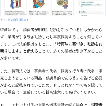
参考：
特定商取引法ガイド
特商法では、消費者が明確に勧誘を断っているにもかかわら
ず、業者が引き続き勧誘したり再度勧誘することを禁じてい
ます。この法的根拠をもとに、
「特商法に基づき、勧誘をお
断りします」と伝える
ことで、多くの業者は引き下がること
が多いです​
​。
また、特商法では「事業者の氏名・勧誘を行う者の氏名・販
売しようとしている商品・勧誘目的である旨」を告げる必要
があると記載されているため、もしどれか１つでもを隠して
いる場合は、違反している旨も注意してあげてください。
もし、それでも相手の営業や迷惑電話が続く場合は、
消費者