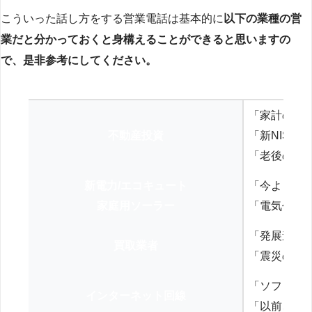
こういった話し方をする営業電話は基本的に
以下の業種の営
業だと分かっておくと身構えることができると思いますの
で、是非参考にしてください。
「家計の見
不動産投資
「新NISA
「老後の年
新電力/エコキュート
「今よりお
家庭用ソーラー
「電気代を
「発展途上
買取業者
「震災の復
「ソフトバ
インターネット回線
「以前、N