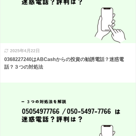
2025年4月22日
0368227240はABCashからの投資の勧誘電話？迷惑電
話？３つの対処法