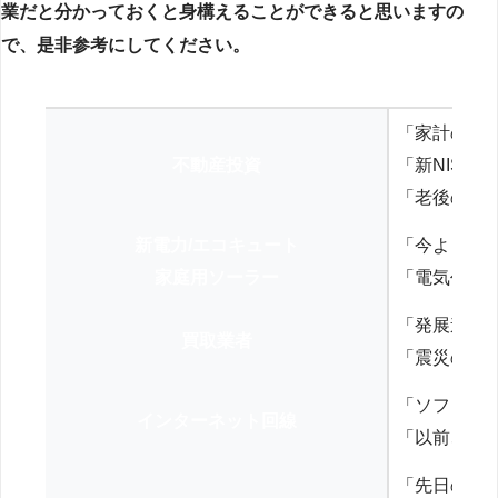
業だと分かっておくと身構えることができると思いますの
で、是非参考にしてください。
「家計の見
不動産投資
「新NISA
「老後の年
新電力/エコキュート
「今よりお
家庭用ソーラー
「電気代を
「発展途上
買取業者
「震災の復
「ソフトバ
インターネット回線
「以前、N
「先日の打