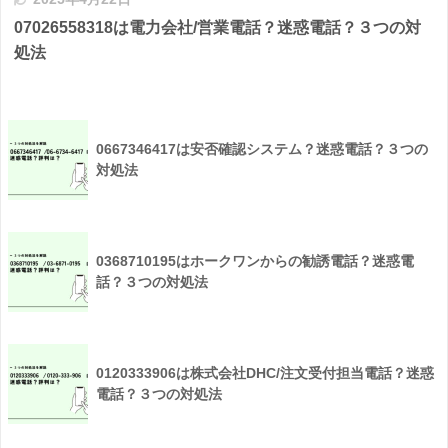
07026558318は電力会社/営業電話？迷惑電話？３つの対
処法
0667346417は安否確認システム？迷惑電話？３つの
対処法
0368710195はホークワンからの勧誘電話？迷惑電
話？３つの対処法
0120333906は株式会社DHC/注文受付担当電話？迷惑
電話？３つの対処法