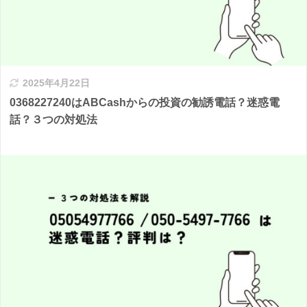
2025年4月22日
0368227240はABCashからの投資の勧誘電話？迷惑電
話？３つの対処法