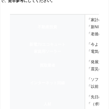
で、是非参考にしてください。
「家計の見
不動産投資
「新NISA
「老後の年
新電力/エコキュート
「今よりお
家庭用ソーラー
「電気代を
「発展途上
買取業者
「震災の復
「ソフトバ
インターネット回線
「以前、N
「先日の打
人材
「（求職者