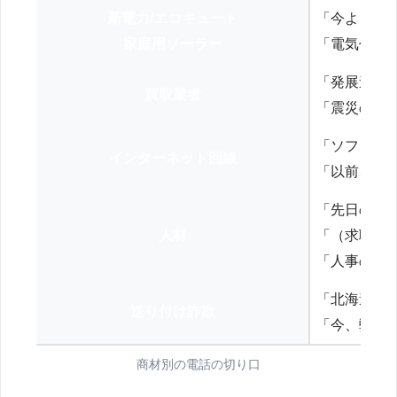
新電力/エコキュート
「今よりお
家庭用ソーラー
「電気代を
「発展途上
買取業者
「震災の復
「ソフトバ
インターネット回線
「以前、N
「先日の打
人材
「（求職者
「人事の方
「北海道の
送り付け詐欺
「今、弊社
商材別の電話の切り口