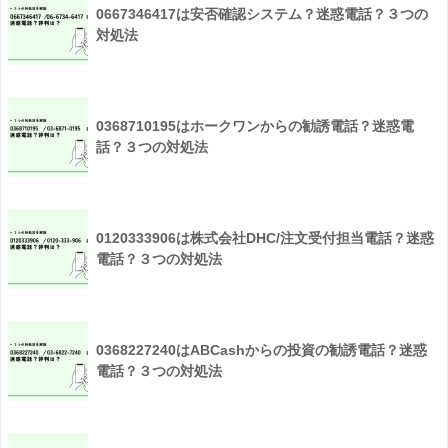
0667346417は安否確認システム？迷惑電話？３つの
対処法
0368710195はホークワンからの勧誘電話？迷惑電
話？３つの対処法
0120333906は株式会社DHC/注文受付担当電話？迷惑
電話？３つの対処法
0368227240はABCashからの投資の勧誘電話？迷惑
電話？３つの対処法