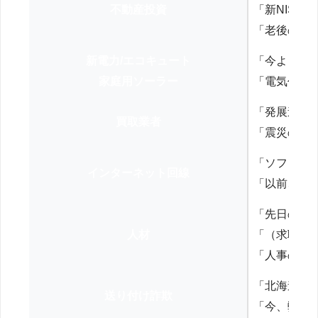
不動産投資
「新NISA
「老後の年
新電力/エコキュート
「今よりお
家庭用ソーラー
「電気代を
「発展途上
買取業者
「震災の復
「ソフトバ
インターネット回線
「以前、N
「先日の打
人材
「（求職者
「人事の方
「北海道の
送り付け詐欺
「今、弊社