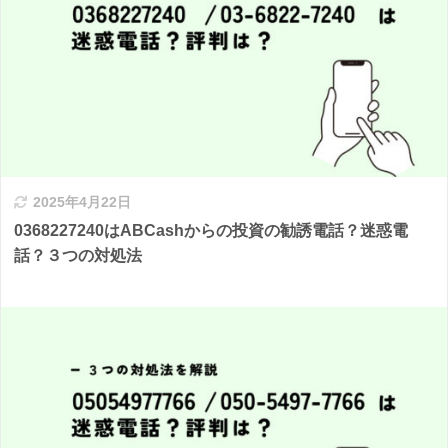
2025年4月22日
0368227240はABCashからの投資の勧誘電話？迷惑電
話？３つの対処法