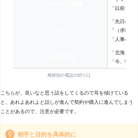
インターネット回線
「以前、N
「先日の打
人材
「（求職者
「人事の方
「北海道の
送り付け詐欺
「今、弊社
商材別の電話の切り口
こちらが、良いなと思う話をしてくるので耳を傾けている
と、あれよあれよと話しが進んで契約や購入に進んでしまう
ことがあるので、注意が必要です。
相手と目的を具体的に