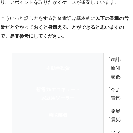
り、アポイントを取りたがるケースが多発しています。
こういった話し方をする営業電話は基本的に
以下の業種の営
業だと分かっておくと身構えることができると思いますの
で、是非参考にしてください。
「家計の見
不動産投資
「新NISA
「老後の年
新電力/エコキュート
「今よりお
家庭用ソーラー
「電気代を
「発展途上
買取業者
「震災の復
「ソフトバ