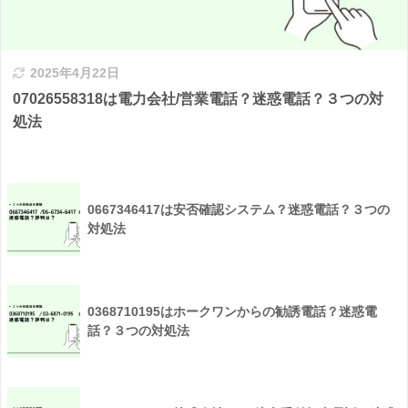
2025年4月22日
07026558318は電力会社/営業電話？迷惑電話？３つの対
処法
0667346417は安否確認システム？迷惑電話？３つの
対処法
0368710195はホークワンからの勧誘電話？迷惑電
話？３つの対処法