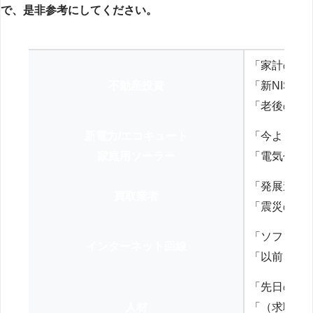
で、是非参考にしてください。
「家計の見
不動産投資
「新NISA
「老後の年
新電力/エコキュート
「今よりお
家庭用ソーラー
「電気代を
「発展途上
買取業者
「震災の復
「ソフトバ
インターネット回線
「以前、N
「先日の打
人材
「（求職者