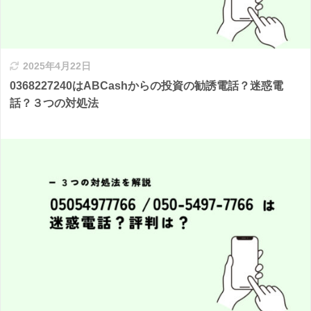
2025年4月22日
0368227240はABCashからの投資の勧誘電話？迷惑電
話？３つの対処法