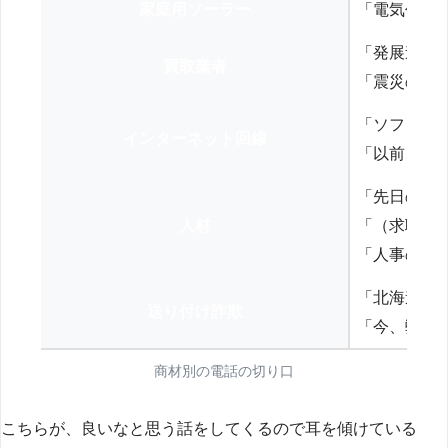
家庭用ソーラー
「電気代を
「発展途上
買取業者
「震災の復
「ソフトバ
インターネット回線
「以前、N
「先日の打
人材
「（求職者
「人事の方
「北海道の
送り付け詐欺
「今、弊社
商材別の電話の切り口
こちらが、良いなと思う話をしてくるので耳を傾けている