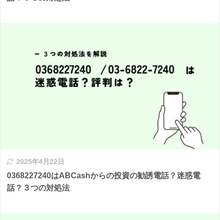
2025年4月22日
0368227240はABCashからの投資の勧誘電話？迷惑電
話？３つの対処法