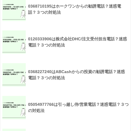
0368710195はホークワンからの勧誘電話？迷惑電
話？３つの対処法
0120333906は株式会社DHC/注文受付担当電話？迷惑
電話？３つの対処法
0368227240はABCashからの投資の勧誘電話？迷惑
電話？３つの対処法
05054977766は引っ越し侍/営業電話？迷惑電話？３つ
の対処法