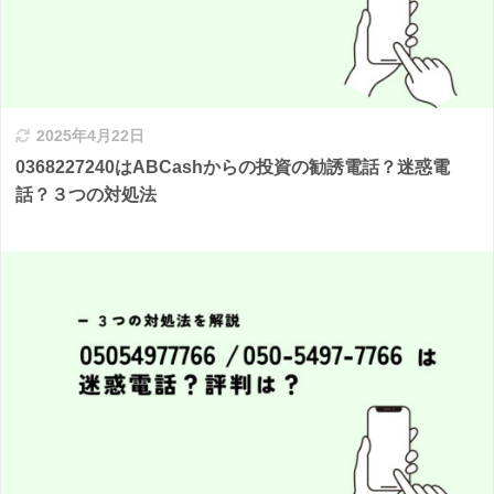
2025年4月22日
0368227240はABCashからの投資の勧誘電話？迷惑電
話？３つの対処法