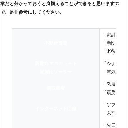
業だと分かっておくと身構えることができると思いますの
で、是非参考にしてください。
「家計の見
不動産投資
「新NISA
「老後の年
新電力/エコキュート
「今よりお
家庭用ソーラー
「電気代を
「発展途上
買取業者
「震災の復
「ソフトバ
インターネット回線
「以前、N
「先日の打