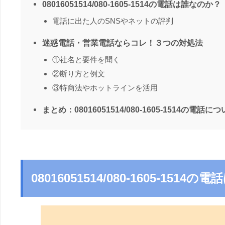
08016051514/080-1605-1514の電話は誰なのか？
電話に出た人のSNSやネットの評判
迷惑電話・営業電話ならコレ！３つの対処法
①社名と要件を聞く
②断り方と例文
③特商法やホットラインを活用
まとめ：08016051514/080-1605-1514の電話に
08016051514/080-1605-151