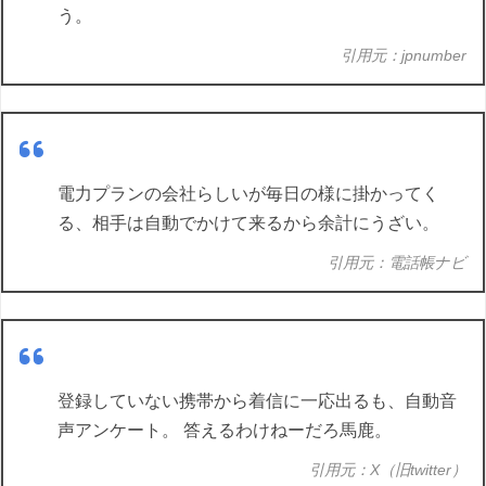
う。
引用元：jpnumber
電力プランの会社らしいが毎日の様に掛かってく
る、相手は自動でかけて来るから余計にうざい。
引用元：電話帳ナビ
登録していない携帯から着信に一応出るも、自動音
声アンケート。 答えるわけねーだろ馬鹿。
引用元：X（旧twitter）