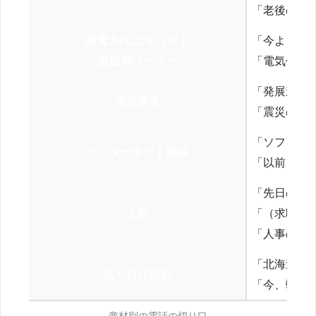
「老後の年
新電力/エコキュート
「今よりお
家庭用ソーラー
「電気代を
「発展途上
買取業者
「震災の復
「ソフトバ
インターネット回線
「以前、N
「先日の打
人材
「（求職者
「人事の方
「北海道の
送り付け詐欺
「今、弊社
商材別の電話の切り口