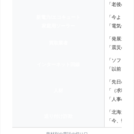
「老後の年
新電力/エコキュート
「今よりお
家庭用ソーラー
「電気代を
「発展途上
買取業者
「震災の復
「ソフトバ
インターネット回線
「以前、N
「先日の打
人材
「（求職者
「人事の方
「北海道の
送り付け詐欺
「今、弊社
商材別の電話の切り口