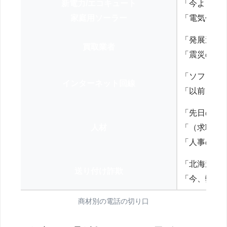
新電力/エコキュート
「今よりお
家庭用ソーラー
「電気代を
「発展途上
買取業者
「震災の復
「ソフトバ
インターネット回線
「以前、N
「先日の打
人材
「（求職者
「人事の方
「北海道の
送り付け詐欺
「今、弊社
商材別の電話の切り口