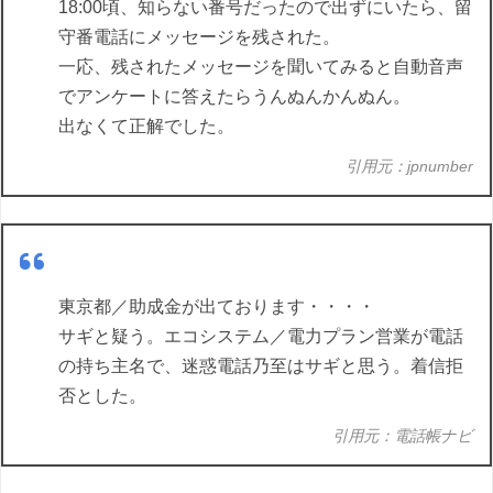
18:00頃、知らない番号だったので出ずにいたら、留
守番電話にメッセージを残された。
一応、残されたメッセージを聞いてみると自動音声
でアンケートに答えたらうんぬんかんぬん。
出なくて正解でした。
引用元：jpnumber
東京都／助成金が出ております・・・・
サギと疑う。エコシステム／電力プラン営業が電話
の持ち主名で、迷惑電話乃至はサギと思う。着信拒
否とした。
引用元：電話帳ナビ