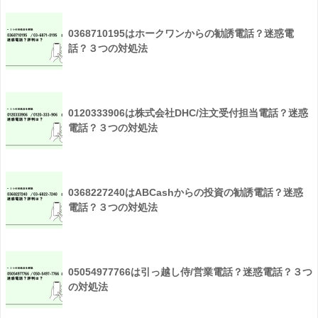
0368710195はホークワンからの勧誘電話？迷惑電
話？３つの対処法
0120333906は株式会社DHC/注文受付担当電話？迷惑
電話？３つの対処法
0368227240はABCashからの投資の勧誘電話？迷惑
電話？３つの対処法
05054977766は引っ越し侍/営業電話？迷惑電話？３つ
の対処法