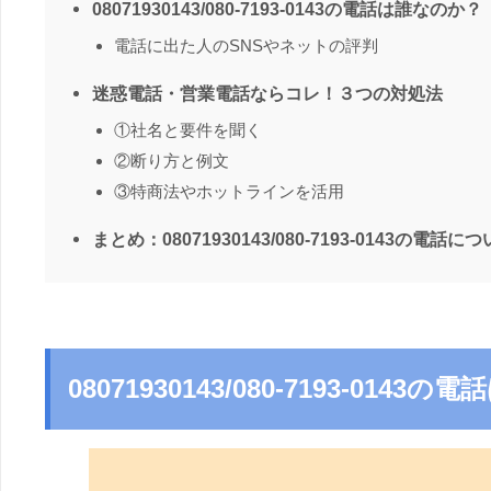
08071930143/080-7193-0143の電話は誰なのか？
電話に出た人のSNSやネットの評判
迷惑電話・営業電話ならコレ！３つの対処法
①社名と要件を聞く
②断り方と例文
③特商法やホットラインを活用
まとめ：08071930143/080-7193-0143の電話に
08071930143/080-7193-014