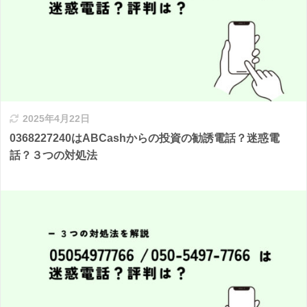
2025年4月22日
0368227240はABCashからの投資の勧誘電話？迷惑電
話？３つの対処法