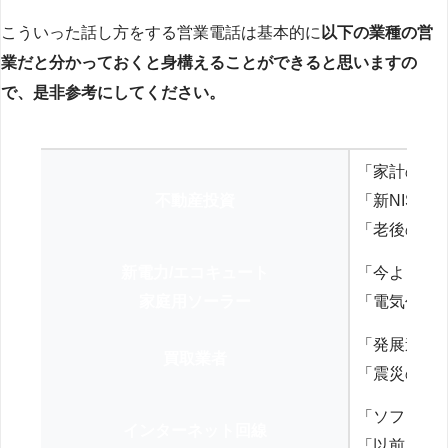
こういった話し方をする営業電話は基本的に
以下の業種の営
業だと分かっておくと身構えることができると思いますの
で、是非参考にしてください。
「家計の見
不動産投資
「新NISA
「老後の年
新電力/エコキュート
「今よりお
家庭用ソーラー
「電気代を
「発展途上
買取業者
「震災の復
「ソフトバ
インターネット回線
「以前、N