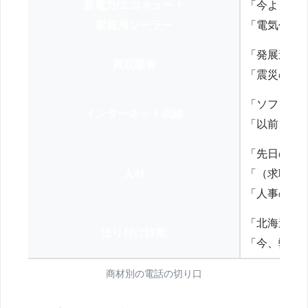
新電力/エコキュート
「今よりお
家庭用ソーラー
「電気代を
「発展途上
買取業者
「震災の復
「ソフトバ
インターネット回線
「以前、N
「先日の打
人材
「（求職者
「人事の方
「北海道の
送り付け詐欺
「今、弊社
商材別の電話の切り口