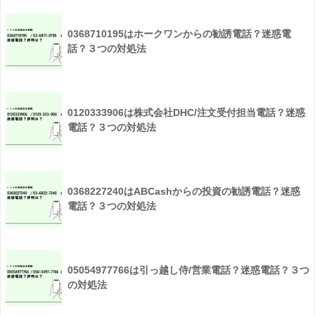
0368710195はホークワンからの勧誘電話？迷惑電
話？３つの対処法
0120333906は株式会社DHC/注文受付担当電話？迷惑
電話？３つの対処法
0368227240はABCashからの投資の勧誘電話？迷惑
電話？３つの対処法
05054977766は引っ越し侍/営業電話？迷惑電話？３つ
の対処法