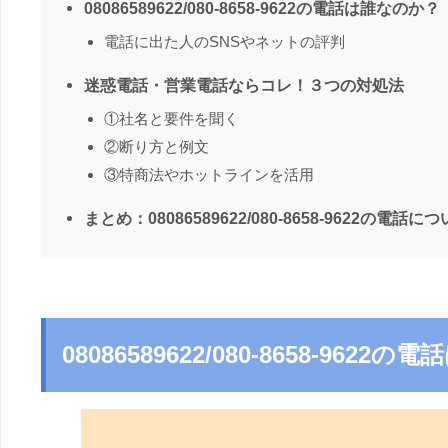
08086589622/080-8658-9622の電話は誰なのか？
電話に出た人のSNSやネットの評判
迷惑電話・営業電話ならコレ！３つの対処法
①社名と要件を聞く
②断り方と例文
③特商法やホットラインを活用
まとめ：08086589622/080-8658-9622の電話に
08086589622/080-8658-962