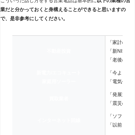
こういった話し方をする営業電話は基本的に
以下の業種の営
業だと分かっておくと身構えることができると思いますの
で、是非参考にしてください。
「家計の見
不動産投資
「新NISA
「老後の年
新電力/エコキュート
「今よりお
家庭用ソーラー
「電気代を
「発展途上
買取業者
「震災の復
「ソフトバ
インターネット回線
「以前、N