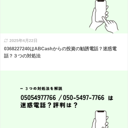
2025年4月22日
0368227240はABCashからの投資の勧誘電話？迷惑電
話？３つの対処法