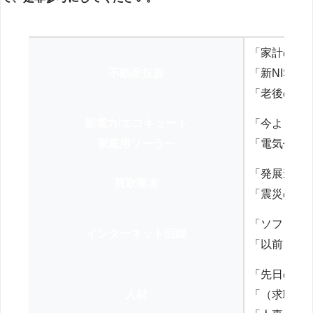
「家計の見
不動産投資
「新NISA
「老後の年
新電力/エコキュート
「今よりお
家庭用ソーラー
「電気代を
「発展途上
買取業者
「震災の復
「ソフトバ
インターネット回線
「以前、N
「先日の打
人材
「（求職者