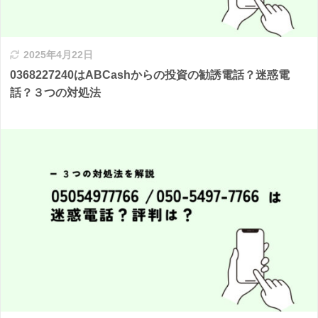
2025年4月22日
0368227240はABCashからの投資の勧誘電話？迷惑電
話？３つの対処法