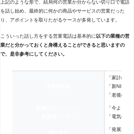
上記のような形で、結局何の営業か分からない切り口で電話
を話し始め、最終的に何かの商品やサービスの営業だった
り、アポイントを取りたがるケースが多発しています。
こういった話し方をする営業電話は基本的に
以下の業種の営
業だと分かっておくと身構えることができると思いますの
で、是非参考にしてください。
「家計の見
不動産投資
「新NISA
「老後の年
新電力/エコキュート
「今よりお
家庭用ソーラー
「電気代を
「発展途上
買取業者