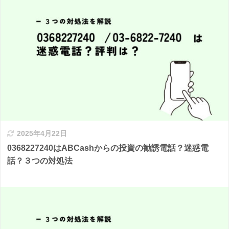
2025年4月22日
0368227240はABCashからの投資の勧誘電話？迷惑電
話？３つの対処法