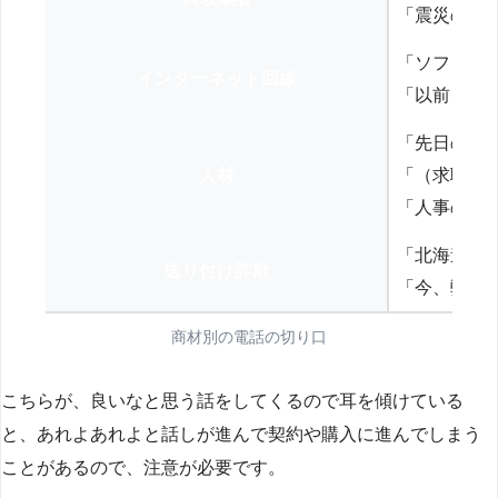
「震災の復
「ソフトバ
インターネット回線
「以前、N
「先日の打
人材
「（求職者
「人事の方
「北海道の
送り付け詐欺
「今、弊社
商材別の電話の切り口
こちらが、良いなと思う話をしてくるので耳を傾けている
と、あれよあれよと話しが進んで契約や購入に進んでしまう
ことがあるので、注意が必要です。