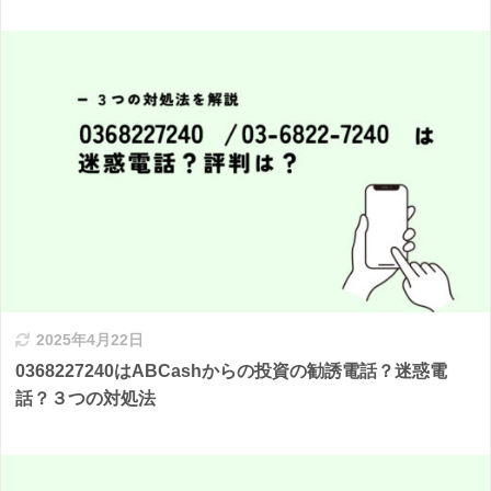
2025年4月22日
0368227240はABCashからの投資の勧誘電話？迷惑電
話？３つの対処法