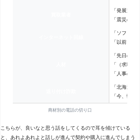
「発展途上
買取業者
「震災の復
「ソフトバ
インターネット回線
「以前、N
「先日の打
人材
「（求職者
「人事の方
「北海道の
送り付け詐欺
「今、弊社
商材別の電話の切り口
こちらが、良いなと思う話をしてくるので耳を傾けている
と、あれよあれよと話しが進んで契約や購入に進んでしまう