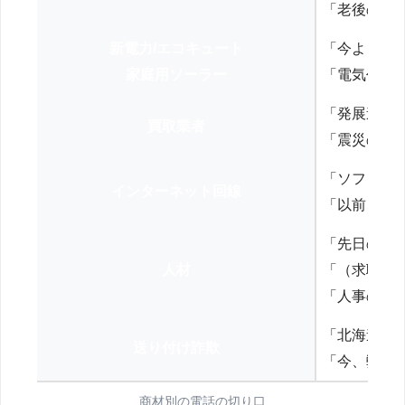
「老後の年
新電力/エコキュート
「今よりお
家庭用ソーラー
「電気代を
「発展途上
買取業者
「震災の復
「ソフトバ
インターネット回線
「以前、N
「先日の打
人材
「（求職者
「人事の方
「北海道の
送り付け詐欺
「今、弊社
商材別の電話の切り口